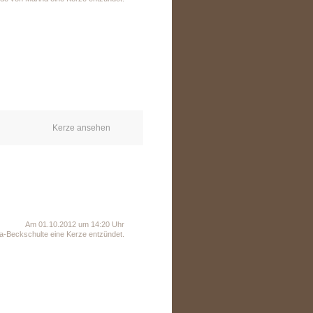
Kerze ansehen
Am 01.10.2012 um 14:20 Uhr
-Beckschulte eine Kerze entzündet.