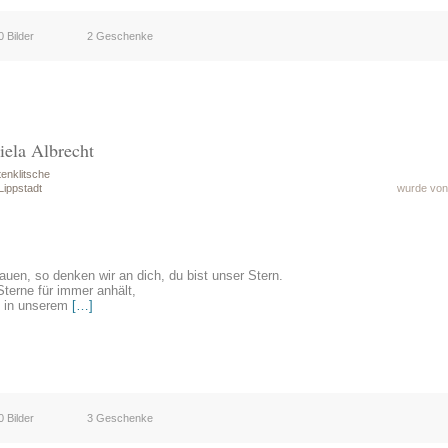
0 Bilder
2 Geschenke
iela Albrecht
enklitsche
Lippstadt
wurde von 
uen, so denken wir an dich, du bist unser Stern.
terne für immer anhält,
n in unserem
[…]
0 Bilder
3 Geschenke