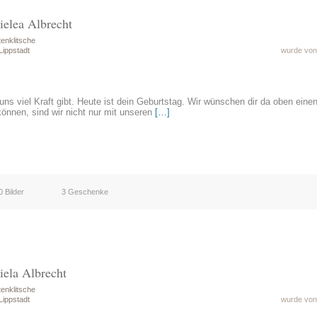
ielea Albrecht
enklitsche
Lippstadt
wurde von 
uns viel Kraft gibt. Heute ist dein Geburtstag. Wir wünschen dir da oben eine
 können, sind wir nicht nur mit unseren
[…]
0 Bilder
3 Geschenke
iela Albrecht
enklitsche
Lippstadt
wurde von 