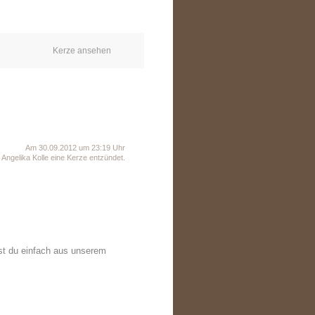
Kerze ansehen
Am 30.09.2012 um 23:19 Uhr
Angelika Kolle eine Kerze entzündet.
st du einfach aus unserem