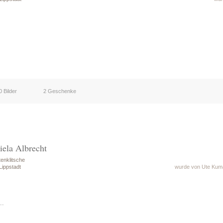
0 Bilder
2 Geschenke
iela Albrecht
enklitsche
Lippstadt
wurde von Ute Kuma
..