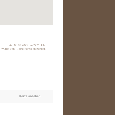
Am 03.02.2025 um 22:23 Uhr
wurde von . . eine Kerze entzündet.
Kerze ansehen