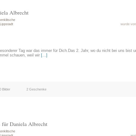
iela Albrecht
enklitsche
Lippstadt
wurde von 
besonderer Tag war das immer für Dich.Das 2. Jahr, wo du nicht bei uns bist un
mmel schauen, weil wir
[…]
0 Bilder
2 Geschenke
 für Daniela Albrecht
enklitsche
Lippstadt
wur