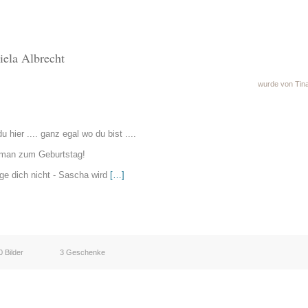
iela Albrecht
wurde von Tin
u hier .... ganz egal wo du bist ....
t man zum Geburtstag!
rge dich nicht - Sascha wird
[…]
0 Bilder
3 Geschenke