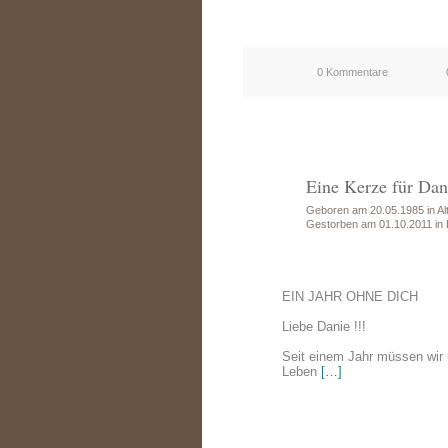
0 Kommentare
Eine Kerze für Dan
Geboren am 20.05.1985 in Alt
Gestorben am 01.10.2011 in 
EIN JAHR OHNE DICH
Liebe Danie !!!
Seit einem Jahr müssen wir 
Leben
[…]