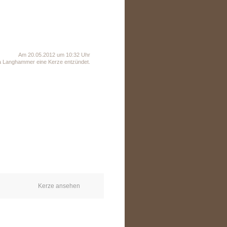
Am 20.05.2012 um 10:32 Uhr
a Langhammer eine Kerze entzündet.
Kerze ansehen