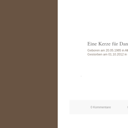
Eine Kerze für Dan
Geboren am 20.05.1985 in Alt
Gestorben am 01.10.2012 in 
.
0 Kommentare