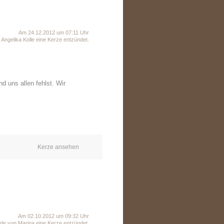
Am 24.12.2012 um 07:11 Uhr
Angelika Kolle eine Kerze entzündet.
d uns allen fehlst. Wir
Kerze ansehen
Am 02.10.2012 um 09:32 Uhr
de von Marina eine Kerze entzündet.