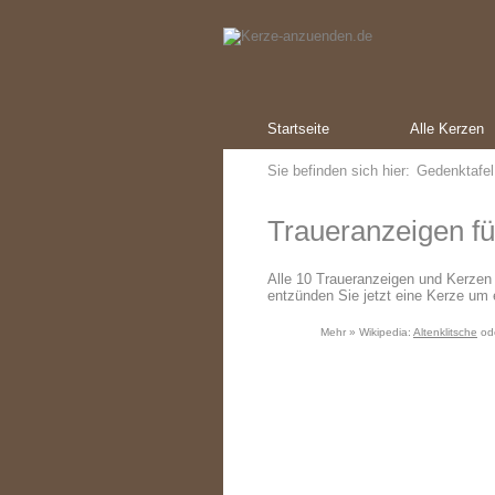
Startseite
Alle Kerzen
Sie befinden sich hier:
Gedenktafel
Traueranzeigen für
Alle 10 Traueranzeigen und Kerzen
entzünden Sie jetzt eine Kerze um 
Mehr » Wikipedia:
Altenklitsche
od