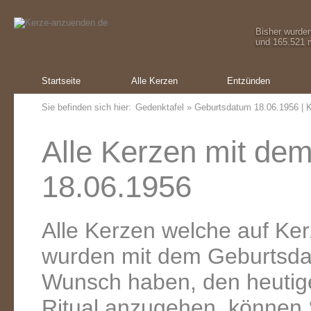
Bisher wurde
und 165.521 m
Startseite
Alle Kerzen
Entzünden
Sie befinden sich hier:
Gedenktafel
» Geburtsdatum 18.06.1956 | K
Alle Kerzen mit de
18.06.1956
Alle Kerzen welche auf K
wurden mit dem Geburtsda
Wunsch haben, den heutig
Ritual anzugehen, können 