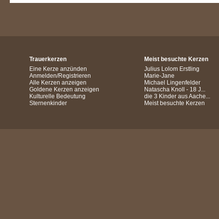
Trauerkerzen
Meist besuchte Kerzen
Eine Kerze anzünden
Julius Lolom Erstling
Anmelden/Registrieren
Marie-Jane
Alle Kerzen anzeigen
Michael Lingenfelder
Goldene Kerzen anzeigen
Natascha Knoll - 18 J...
Kulturelle Bedeutung
die 3 Kinder aus Aache...
Sternenkinder
Meist besuchte Kerzen