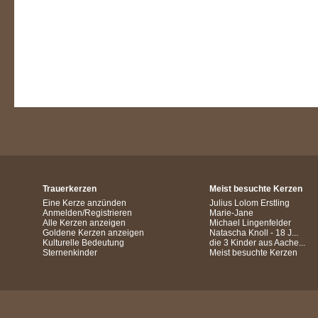
Trauerkerzen
Meist besuchte Kerzen
Eine Kerze anzünden
Julius Lolom Erstling
Anmelden/Registrieren
Marie-Jane
Alle Kerzen anzeigen
Michael Lingenfelder
Goldene Kerzen anzeigen
Natascha Knoll - 18 J...
Kulturelle Bedeutung
die 3 Kinder aus Aache...
Sternenkinder
Meist besuchte Kerzen