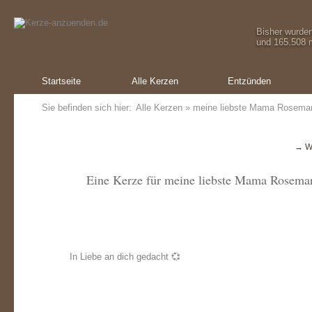
Bisher wurde
und 165.508 m
Startseite
Alle Kerzen
Entzünden
Sie befinden sich hier:
Alle Kerzen
» meine liebste Mama Rosemar
→ W
Eine Kerze für meine liebste Mama Rosema
In Liebe an dich gedacht 💞