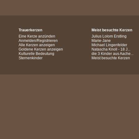
Trauerkerzen
Meist besuchte Kerzen
Eine Kerze anzünden
Julius Lolom Erstling
Anmelden/Registrieren
Marie-Jane
Alle Kerzen anzeigen
Michael Lingenfelder
Goldene Kerzen anzeigen
Natascha Knoll - 18 J...
Kulturelle Bedeutung
die 3 Kinder aus Aache...
Sternenkinder
Meist besuchte Kerzen