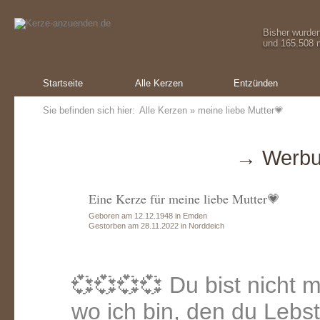
Bisher wurde
und 165.508 m
Startseite
Alle Kerzen
Entzünden
Sie befinden sich hier:
Alle Kerzen
» meine liebe Mutter💗
→ Werbu
Eine Kerze für meine liebe Mutter💗
Geboren am 12.12.1948 in Emden
Gestorben am 28.11.2022 in Norddeich
💞💞💞💞 Du bist nicht me
wo ich bin, den du Lebs