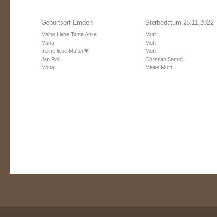
Geburtsort Emden
Sterbedatum 28.11.2022
Meine Liebe Tante Anke
Mutti
Mona
Mutti
meine liebe Mutter💗
Mutti
Jan Roll
Christian Samoil
Mona
Meine Mutti