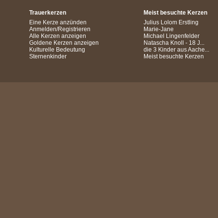
Trauerkerzen
Meist besuchte Kerzen
Eine Kerze anzünden
Julius Lolom Erstling
Anmelden/Registrieren
Marie-Jane
Alle Kerzen anzeigen
Michael Lingenfelder
Goldene Kerzen anzeigen
Natascha Knoll - 18 J...
Kulturelle Bedeutung
die 3 Kinder aus Aache...
Sternenkinder
Meist besuchte Kerzen