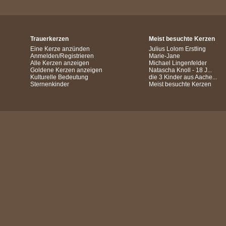
Trauerkerzen
Meist besuchte Kerzen
Eine Kerze anzünden
Julius Lolom Erstling
Anmelden/Registrieren
Marie-Jane
Alle Kerzen anzeigen
Michael Lingenfelder
Goldene Kerzen anzeigen
Natascha Knoll - 18 J...
Kulturelle Bedeutung
die 3 Kinder aus Aache...
Sternenkinder
Meist besuchte Kerzen