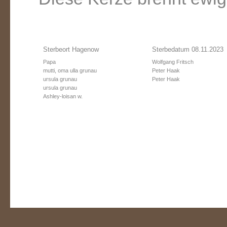
Sterbeort Hagenow
Sterbedatum 08.11.2023
Papa
Wolfgang Fritsch
mutti, oma ulla grunau
Peter Haak
ursula grunau
Peter Haak
ursula grunau
Ashley-loisan w.