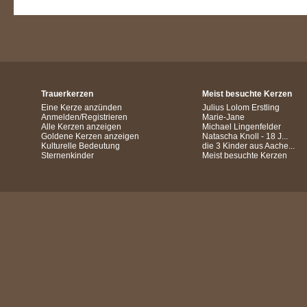
Trauerkerzen
Meist besuchte Kerzen
Eine Kerze anzünden
Julius Lolom Erstling
Anmelden/Registrieren
Marie-Jane
Alle Kerzen anzeigen
Michael Lingenfelder
Goldene Kerzen anzeigen
Natascha Knoll - 18 J...
Kulturelle Bedeutung
die 3 Kinder aus Aache...
Sternenkinder
Meist besuchte Kerzen