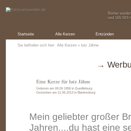
Bisher wurde
und 165.503 m
Startseite
Alle Kerzen
Entzünden
Sie befinden sich hier:
Alle Kerzen
» lutz Jähne
→ Werbu
Eine Kerze für lutz Jähne
Geboren am 09.09.1958 in Quedlinburg
Gestorben am 21.06.2013 in Blankenburg
Mein geliebter großer Bru
Jahren....du hast eine 