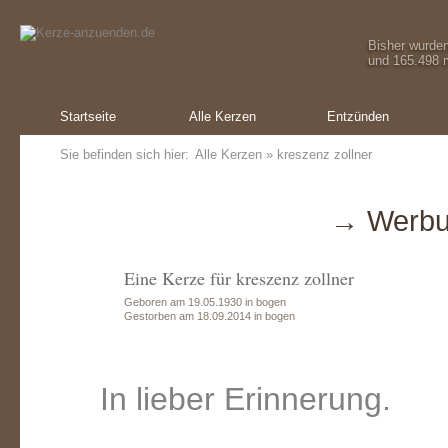
Bisher wurde
und 165.498 m
Startseite
Alle Kerzen
Entzünden
Sie befinden sich hier:
Alle Kerzen
» kreszenz zollner
→ Werbu
Eine Kerze für kreszenz zollner
Geboren am 19.05.1930 in bogen
Gestorben am 18.09.2014 in bogen
In lieber Erinnerung.