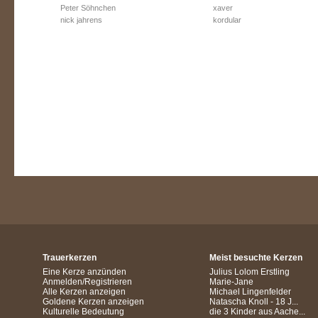
Peter Söhnchen
xaver
nick jahrens
kordular
Trauerkerzen
Meist besuchte Kerzen
Eine Kerze anzünden
Julius Lolom Erstling
Anmelden/Registrieren
Marie-Jane
Alle Kerzen anzeigen
Michael Lingenfelder
Goldene Kerzen anzeigen
Natascha Knoll - 18 J...
Kulturelle Bedeutung
die 3 Kinder aus Aache...