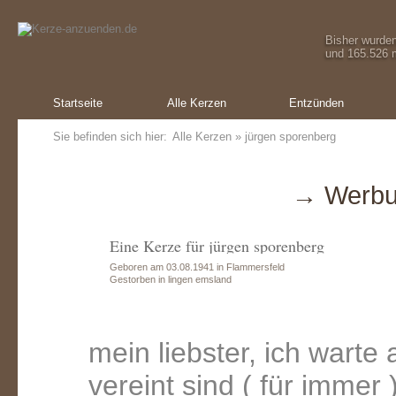
Bisher wurde
und 165.526 m
Startseite
Alle Kerzen
Entzünden
Sie befinden sich hier:
Alle Kerzen
» jürgen sporenberg
→ Werbu
Eine Kerze für jürgen sporenberg
Geboren am 03.08.1941 in Flammersfeld
Gestorben in lingen emsland
mein liebster, ich warte
vereint sind ( für immer 