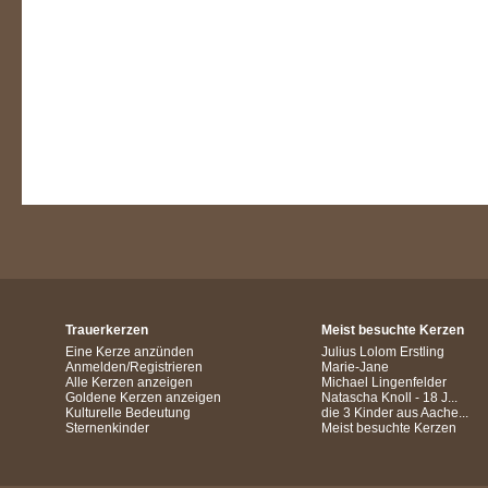
Trauerkerzen
Meist besuchte Kerzen
Eine Kerze anzünden
Julius Lolom Erstling
Anmelden/Registrieren
Marie-Jane
Alle Kerzen anzeigen
Michael Lingenfelder
Goldene Kerzen anzeigen
Natascha Knoll - 18 J...
Kulturelle Bedeutung
die 3 Kinder aus Aache...
Sternenkinder
Meist besuchte Kerzen