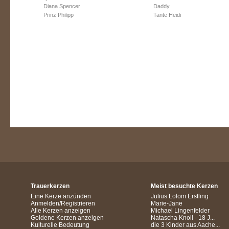
Diana Spencer
Daddy
Prinz Philipp
Tante Heidi
Trauerkerzen
Meist besuchte Kerzen
Eine Kerze anzünden
Julius Lolom Erstling
Anmelden/Registrieren
Marie-Jane
Alle Kerzen anzeigen
Michael Lingenfelder
Goldene Kerzen anzeigen
Natascha Knoll - 18 J...
Kulturelle Bedeutung
die 3 Kinder aus Aache...