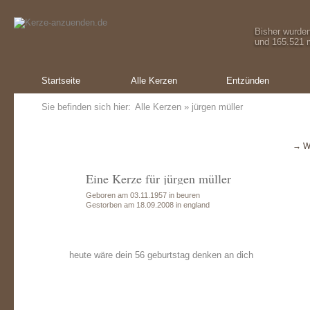
Bisher wurde
und 165.521 m
Startseite
Alle Kerzen
Entzünden
Sie befinden sich hier:
Alle Kerzen
» jürgen müller
→ W
Eine Kerze für jürgen müller
Geboren am 03.11.1957 in beuren
Gestorben am 18.09.2008 in england
heute wäre dein 56 geburtstag denken an dich
Ein Geschenk von:
Ein Geschenk von:
Ein Geschenk von:
Ein Geschenk
E
Oliver Schmid
Oliver Schmid
Oliver Schmid
Oliver Sch