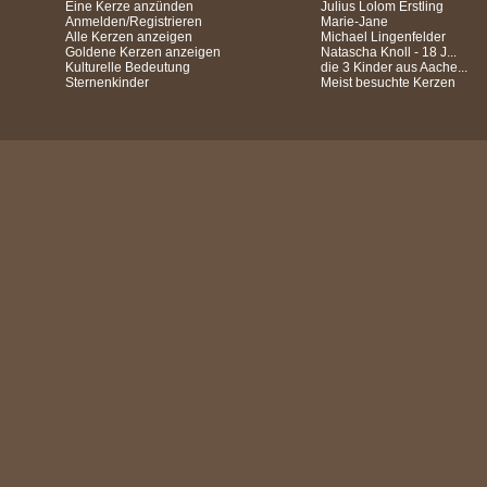
Eine Kerze anzünden
Julius Lolom Erstling
Anmelden/Registrieren
Marie-Jane
Alle Kerzen anzeigen
Michael Lingenfelder
Goldene Kerzen anzeigen
Natascha Knoll - 18 J...
Kulturelle Bedeutung
die 3 Kinder aus Aache...
Sternenkinder
Meist besuchte Kerzen