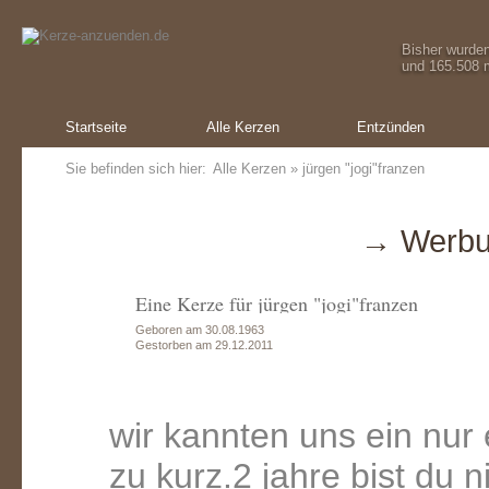
Bisher wurde
und 165.508 m
Startseite
Alle Kerzen
Entzünden
Sie befinden sich hier:
Alle Kerzen
» jürgen "jogi"franzen
→ Werbu
Eine Kerze für jürgen "jogi"franzen
Geboren am 30.08.1963
Gestorben am 29.12.2011
wir kannten uns ein nur 
zu kurz.2 jahre bist du n