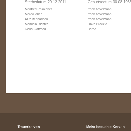
Sterbedatum 29.12.2011
Geburtsdatum 30.08.196
Manfred Reinkober
frank hövelmann
Marco lohse
frank hövelmann
Aziz Benhaddou
frank hövelmann
Manuela Richter
Dave Brockie
Klaus Gottfried
Bernd
Trauerkerzen
Meist besuchte Kerzen