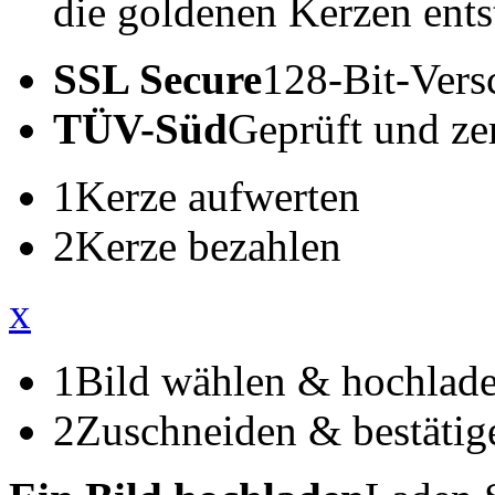
die goldenen Kerzen ents
SSL Secure
128-Bit-Vers
TÜV-Süd
Geprüft und zert
1
Kerze aufwerten
2
Kerze bezahlen
x
1
Bild wählen & hochlad
2
Zuschneiden & bestätig