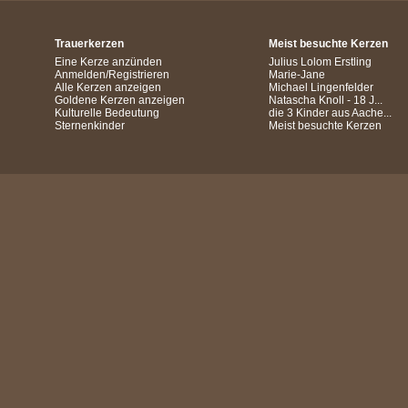
Trauerkerzen
Meist besuchte Kerzen
Eine Kerze anzünden
Julius Lolom Erstling
Anmelden/Registrieren
Marie-Jane
Alle Kerzen anzeigen
Michael Lingenfelder
Goldene Kerzen anzeigen
Natascha Knoll - 18 J...
Kulturelle Bedeutung
die 3 Kinder aus Aache...
Sternenkinder
Meist besuchte Kerzen