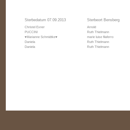
Sterbedatum 07.09.2013
Sterbeort Bensberg
Christel Exner
Arnold
PUCCINI
Ruth Thielmann
♥Marianne Schmidtke♥
marie luise filaferro
Daniela
Ruth Thielmann
Daniela
Ruth Thielmann