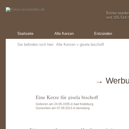
Bisher wurde
und 165.514 m
Startseite
Alle Kerzen
Entzünden
Sie befinden sich hier:
Alle Kerzen
» gisela bischoff
→ Werbu
Eine Kerze für gisela bischoff
Geboren am 24.05.1935 in bad fredeburg
Gestorben am 07.09.2013 in bensberg