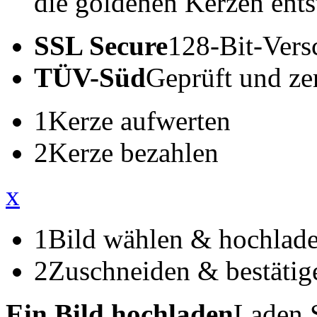
die goldenen Kerzen ents
SSL Secure
128-Bit-Vers
TÜV-Süd
Geprüft und zert
1
Kerze aufwerten
2
Kerze bezahlen
x
1
Bild wählen & hochlad
2
Zuschneiden & bestätig
Ein Bild hochladen
Laden S