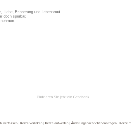
e, Liebe, Erinnerung und Lebensmut
er doch spürbar,
n nehmen.
Platzieren Sie jetzt ein Geschenk
hl verfassen
|
Kerze verlinken
|
Kerze aufwerten
|
Änderungsnachricht beantragen
|
Kerze m