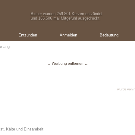
Bisher wurden 259.801 Kerzen entzündet
und 165.506 mal Mitgefühl ausgedrückt.
Entzünden
Anmelden
Bedeutung
» angi
→ Werbung entfernen ←
i
wurde von m
st, Kälte und Einsamkeit