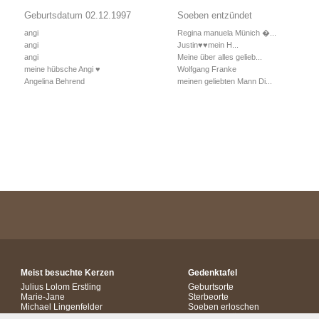
Geburtsdatum 02.12.1997
Soeben entzündet
angi
Regina manuela Münich �...
angi
Justin♥️♥️mein H...
angi
Meine über alles gelieb...
meine hübsche Angi ♥
Wolfgang Franke
Angelina Behrend
meinen geliebten Mann Di...
Meist besuchte Kerzen
Gedenktafel
Julius Lolom Erstling
Geburtsorte
Marie-Jane
Sterbeorte
Michael Lingenfelder
Soeben erloschen
Natascha Knoll - 18 J...
Erneut entzündet