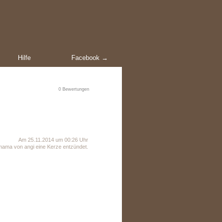
Hilfe
Facebook →
0
Bewertungen
Am 25.11.2014 um 00:26 Uhr
ama von angi eine Kerze entzündet.