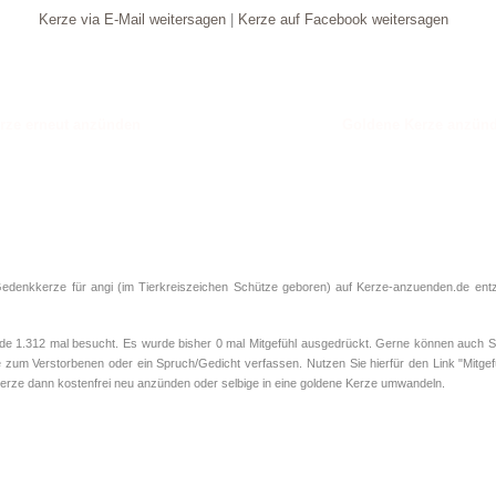
Kerze via E-Mail weitersagen
|
Kerze auf Facebook weitersagen
Goldene Kerze anzün
Gedenkkerze für angi (im Tierkreiszeichen
Schütze
geboren) auf Kerze-anzuenden.de entzü
 1.312 mal besucht. Es wurde bisher 0 mal Mitgefühl ausgedrückt. Gerne können auch Sie
 zum Verstorbenen oder ein Spruch/Gedicht verfassen. Nutzen Sie hierfür den Link "Mitgef
rze dann kostenfrei neu anzünden oder selbige in eine goldene Kerze umwandeln.