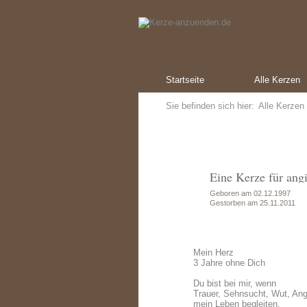
Startseite
Alle Kerzen
Sie befinden sich hier:
Alle Kerzen
Eine Kerze für ang
Geboren am 02.12.1997
Gestorben am 25.11.2011
Mein Herz
3 Jahre ohne Dich
Du bist bei mir, wenn
Trauer, Sehnsucht, Wut, Ang
mein Leben begleiten.