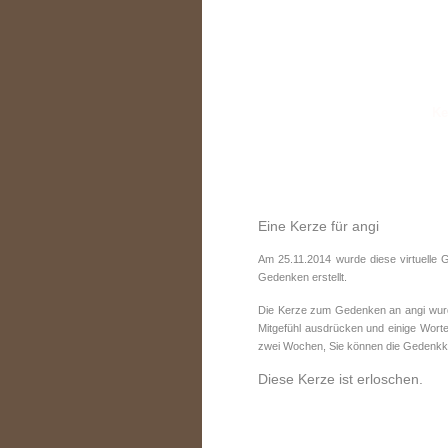
Eine Kerze für angi
Am 25.11.2014 wurde diese virtuelle 
Gedenken erstellt.
Die Kerze zum Gedenken an angi wurde
Mitgefühl ausdrücken und einige Worte
zwei Wochen, Sie können die Gedenkke
Diese Kerze ist erloschen.