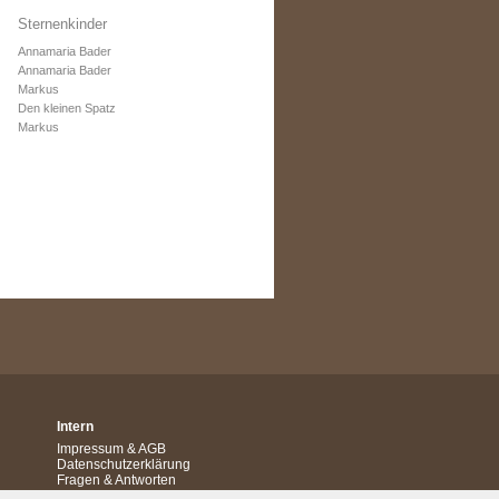
Sternenkinder
Annamaria Bader
Annamaria Bader
Markus
Den kleinen Spatz
Markus
Intern
Impressum
&
AGB
Datenschutzerklärung
Fragen & Antworten