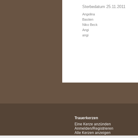
Sterbedatum 25.11.2011
Angelina
Bastien
Niko Beck
Angi
angi
Trauerkerzen
Eine Kerze anzünden
Anmelden/Registrieren
Alle Kerzen anzeigen
Goldene Kerzen anzeigen