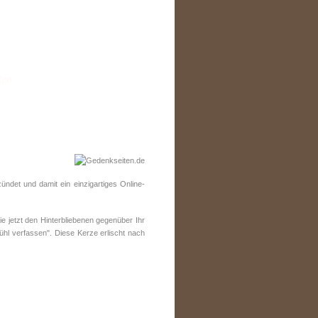
den
ndet und damit ein einzigartiges Online-
 jetzt den Hinterbliebenen gegenüber Ihr
ühl verfassen". Diese Kerze erlischt nach