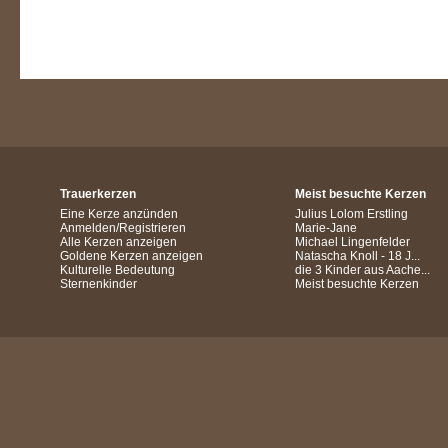
Trauerkerzen
Meist besuchte Kerzen
Eine Kerze anzünden
Julius Lolom Erstling
Anmelden/Registrieren
Marie-Jane
Alle Kerzen anzeigen
Michael Lingenfelder
Goldene Kerzen anzeigen
Natascha Knoll - 18 J...
Kulturelle Bedeutung
die 3 Kinder aus Aache...
Sternenkinder
Meist besuchte Kerzen