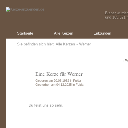
Bisher wurde
und 165.521 m
Startseite
Alle Kerzen
Entzünden
Sie befinden sich hier:
Alle Kerzen
» Werner
→ W
Eine Kerze für Werner
Geboren am 20.03.1952 in Fulda
Gestorben am 04.12.2025 in Fulda
Du felst uns so sehr.