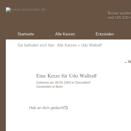
Bisher wurde
und 165.520 m
Startseite
Alle Kerzen
Entzünden
Sie befinden sich hier:
Alle Kerzen
» Udo Wallraff
→ W
Eine Kerze für Udo Wallraff
Geboren am 28.03.1963 in Düsseldorf
Gestorben in Bonn
Hab an dich gedacht🥰