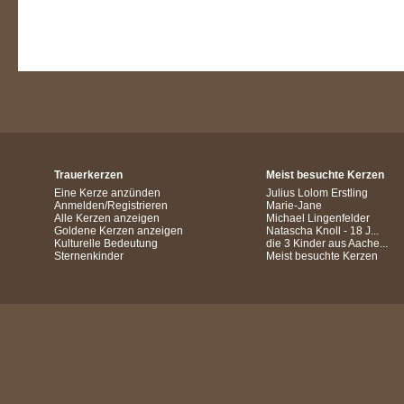
Trauerkerzen
Meist besuchte Kerzen
Eine Kerze anzünden
Julius Lolom Erstling
Anmelden/Registrieren
Marie-Jane
Alle Kerzen anzeigen
Michael Lingenfelder
Goldene Kerzen anzeigen
Natascha Knoll - 18 J...
Kulturelle Bedeutung
die 3 Kinder aus Aache...
Sternenkinder
Meist besuchte Kerzen