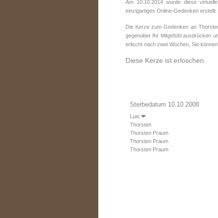
Am 10.10.2014 wurde diese virtuel
einzigartiges Online-Gedenken erstellt.
Die Kerze zum Gedenken an Thorsten 
gegenüber Ihr Mitgefühl ausdrücken un
erlischt nach zwei Wochen, Sie können
Diese Kerze ist erloschen.
Sterbedatum 10.10.2008
Luis ❤
Thorsten
Thorsten Praum
Thorsten Praum
Thorsten Praum