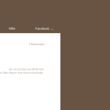
Hilfe
Facebook →
0
Bewertungen
Am 10.10.2014 um 08:52 Uhr
n Silke Meyer eine Kerze entzündet.