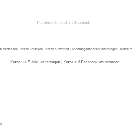
Platzieren Sie jetzt ein Geschenk
hl verfassen
|
Kerze verlinken
|
Kerze aufwerten
|
Änderungsnachricht beantragen
|
Kerze m
Kerze via E-Mail weitersagen
|
Kerze auf Facebook weitersagen
Goldene Kerze anzün
um