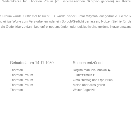
le Gedenkkerze für Thorsten Praum (im Tierkreiszeichen
Skorpion
geboren) auf Kerze-
Praum wurde 1.002 mal besucht. Es wurde bisher 0 mal Mitgefühl ausgedrückt. Gerne kö
d einige Worte zum Verstorbenen oder ein Spruch/Gedicht verfassen. Nutzen Sie hierfür de
 die Gedenkkerze dann kostenfrei neu anzünden oder selbige in eine goldene Kerze umwand
Geburtsdatum 14.11.1980
Soeben entzündet
Thorsten
Regina manuela Münich �...
Thorsten Praum
Justin♥️♥️mein H...
Thorsten Praum
Oma Hedwig und Opa Erich
Thorsten Praum
Meine über alles gelieb...
Thorsten
Walter Jagodzik