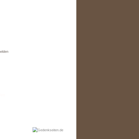
elden
den