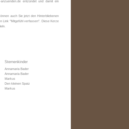
anzuenden.de entzündet und damit ein
nnen auch Sie jetzt den Hinterbliebenen
n Link "Mitgefühl verfassen". Diese Kerze
eln.
Sternenkinder
Annamaria Bader
Annamaria Bader
Markus
Den kleinen Spatz
Markus