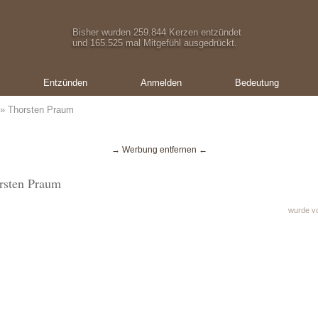
Bisher wurden 259.844 Kerzen entzündet
und 165.525 mal Mitgefühl ausgedrückt.
Entzünden
Anmelden
Bedeutung
» Thorsten Praum
→ Werbung entfernen ←
rsten Praum
wurde vo