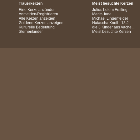
Trauerkerzen
Meist besuchte Kerzen
Eine Kerze anzünden
Julius Lolom Erstling
Anmelden/Registrieren
Marie-Jane
Alle Kerzen anzeigen
Michael Lingenfelder
Goldene Kerzen anzeigen
Natascha Knoll - 18 J...
Kulturelle Bedeutung
die 3 Kinder aus Aache...
Sternenkinder
Meist besuchte Kerzen