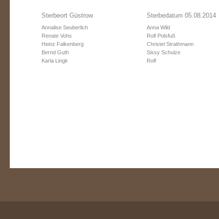
Sterbeort Güstrow
Sterbedatum 05.08.2014
Annalise Seuberlich
Anna Wild
Renate Vohs
Rolf Polsfuß
Heinz Falkenberg
Christel Strathmann
Bernd Guth
Sissy Schulze
Karla Lingk
Rolf