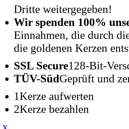
Dritte weitergegeben!
Wir spenden 100% uns
Einnahmen, die durch di
die goldenen Kerzen ents
SSL Secure
128-Bit-Vers
TÜV-Süd
Geprüft und zert
1
Kerze aufwerten
2
Kerze bezahlen
x