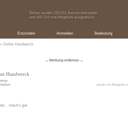
Bisher wurden 259.811 Kerzen entzündet
und 165.510 mal Mitgefühl ausgedrückt.
Entzünden
Anmelden
Bedeutung
» Stefan Handwerck
→ Werbung entfernen ←
efan Handwerck
eimar
Haßfurt
wurde von Benjamin vo
er... mach’s gut.
Ein Geschenk von:
Oliver Schmid