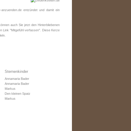
-anzuenden.de entzündet und damit ein
nnen auch Sie jetzt den Hinterbliebenen
n Link "Mitgefühl verfassen". Diese Kerze
eln.
Sternenkinder
Annamaria Bader
Annamaria Bader
Markus
Den kleinen Spatz
Markus