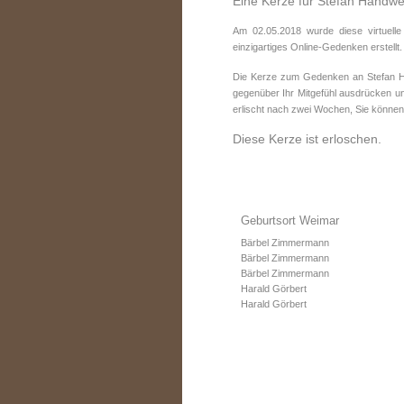
Eine Kerze für Stefan Handwe
Am 02.05.2018 wurde diese virtuell
einzigartiges Online-Gedenken erstellt.
Die Kerze zum Gedenken an Stefan Ha
gegenüber Ihr Mitgefühl ausdrücken un
erlischt nach zwei Wochen, Sie können
Diese Kerze ist erloschen.
Geburtsort Weimar
Bärbel Zimmermann
Bärbel Zimmermann
Bärbel Zimmermann
Harald Görbert
Harald Görbert