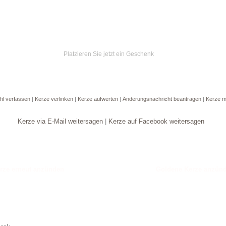
Platzieren Sie jetzt ein Geschenk
hl verfassen
|
Kerze verlinken
|
Kerze aufwerten
|
Änderungsnachricht beantragen
|
Kerze m
Kerze via E-Mail weitersagen
|
Kerze auf Facebook weitersagen
Goldene Kerze anzün