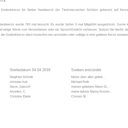
rck
e Gedenkkerze für Stefan Handwerck (im Tierkreiszeichen
Schütze
geboren) auf Kerze
ndwerck wurde 783 mal besucht. Es wurde bisher 0 mal Mitgefühl ausgedrückt. Gerne kö
d einige Worte zum Verstorbenen oder ein Spruch/Gedicht verfassen. Nutzen Sie hierfür de
 die Gedenkkerze dann kostenfrei neu anzünden oder selbige in eine goldene Kerze umwand
Sterbedatum 04.04.2018
Soeben entzündet
Siegfried Schmitt
Meine über alles gelieb...
christian hub
Michael Roth
Steve „hatschi“
meinen geliebten Mann Di...
Annelies. C
meine liebste Mama Rosem...
Christine Elade
Christel 😘