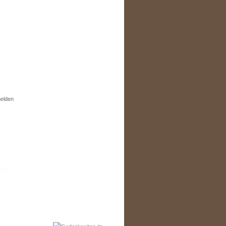
elden
den