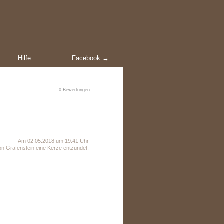
Hilfe
Facebook →
0
Bewertungen
Am 02.05.2018 um 19:41 Uhr
n Grafenstein eine Kerze entzündet.