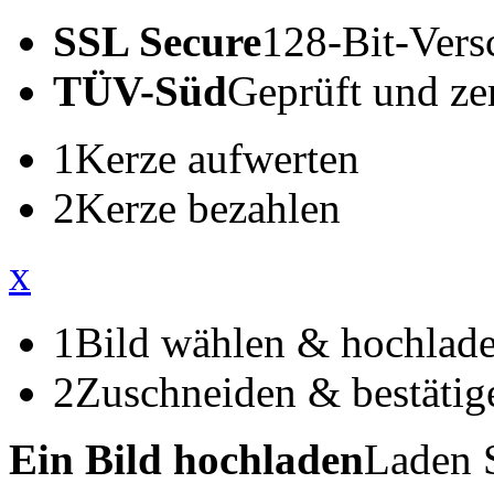
SSL Secure
128-Bit-Vers
TÜV-Süd
Geprüft und zert
1
Kerze aufwerten
2
Kerze bezahlen
x
1
Bild wählen & hochlad
2
Zuschneiden & bestätig
Ein Bild hochladen
Laden S