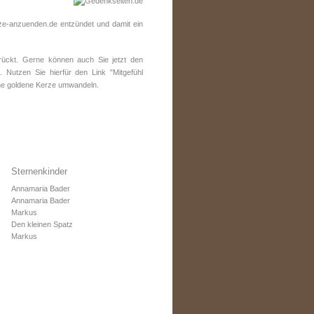
e-anzuenden.de entzündet und damit ein
ückt. Gerne können auch Sie jetzt den
 Nutzen Sie hierfür den Link "Mitgefühl
ine goldene Kerze umwandeln.
Sternenkinder
Annamaria Bader
Annamaria Bader
Markus
Den kleinen Spatz
Markus