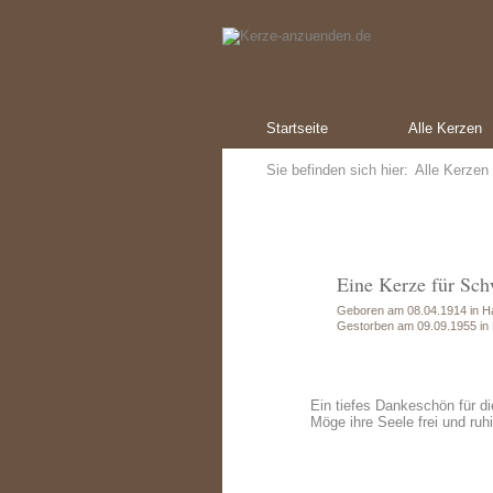
Startseite
Alle Kerzen
Sie befinden sich hier:
Alle Kerzen
Eine Kerze für Sch
Geboren am 08.04.1914 in H
Gestorben am 09.09.1955 in
Ein tiefes Dankeschön für di
Möge ihre Seele frei und ruhi