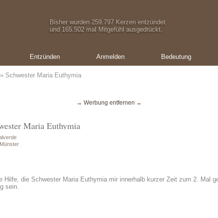
Bisher wurden 259.797 Kerzen entzündet
und 165.502 mal Mitgefühl ausgedrückt.
Entzünden
Anmelden
Bedeutung
» Schwester Maria Euthymia
→ Werbung entfernen ←
wester Maria Euthymia
alverde
 Münster
e Hilfe, die Schwester Maria Euthymia mir innerhalb kurzer Zeit zum 2. Mal g
g sein.