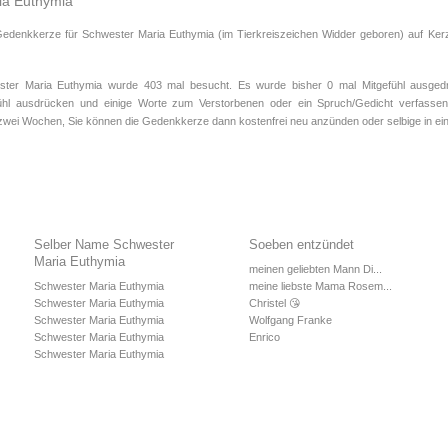
ia Euthymia
 Gedenkkerze für Schwester Maria Euthymia (im Tierkreiszeichen
Widder
geboren) auf Kerz
er Maria Euthymia wurde 403 mal besucht. Es wurde bisher 0 mal Mitgefühl ausgedr
fühl ausdrücken und einige Worte zum Verstorbenen oder ein Spruch/Gedicht verfassen.
 zwei Wochen, Sie können die Gedenkkerze dann kostenfrei neu anzünden oder selbige in e
Selber Name Schwester
Soeben entzündet
Maria Euthymia
meinen geliebten Mann Di...
Schwester Maria Euthymia
meine liebste Mama Rosem...
Schwester Maria Euthymia
Christel 😘
Schwester Maria Euthymia
Wolfgang Franke
Schwester Maria Euthymia
Enrico
Schwester Maria Euthymia