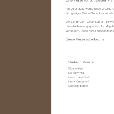
Eine Kerze für Schwester Mar
Am 09.06.2022 wurde diese virtuelle
einzigartiges Online-Gedenken erstellt.
Die Kerze zum Gedenken an Schwest
Hinterbliebenen gegenüber Ihr Mitge
verfassen". Diese Kerze erlischt nach
Diese Kerze ist erloschen.
Sterbeort Münster
Olga Kreibel
Sw Euthymia
Laura Kampshoff
Laura Kampshoff
Karlheinz Lattke