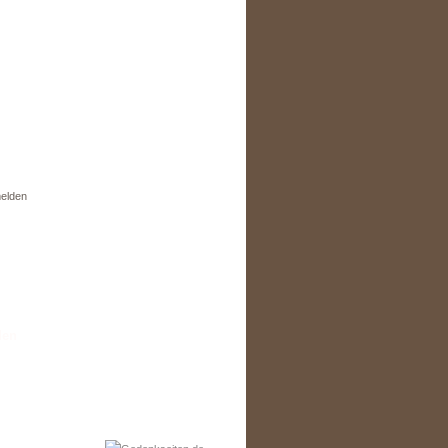
elden
den