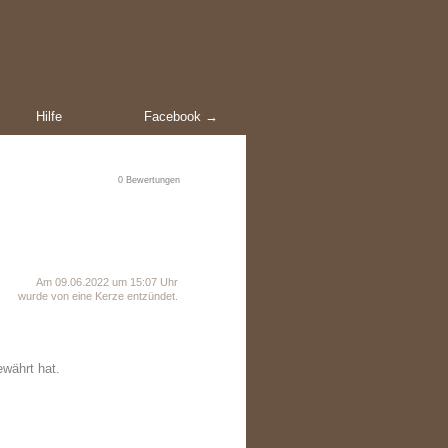
Hilfe
Facebook →
0
Bewertungen
Am 09.06.2022 um 15:07 Uhr
wurde von eine Kerze entzündet.
ewährt hat.