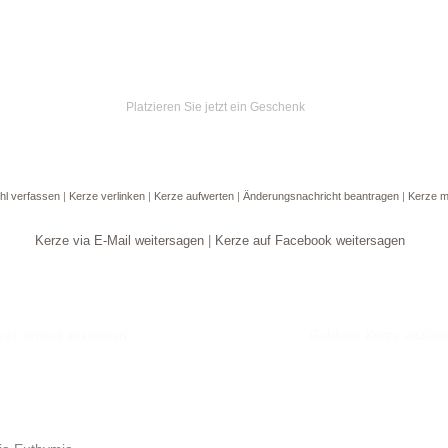
Platzieren Sie jetzt ein Geschenk
hl verfassen
|
Kerze verlinken
|
Kerze aufwerten
|
Änderungsnachricht beantragen
|
Kerze m
Kerze via E-Mail weitersagen
|
Kerze auf Facebook weitersagen
Goldene Kerze anzün