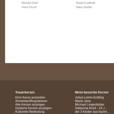
Michael Zahrl
Rupert Leithold
Hans Fischl
Klaus Boßlet
Trauerkerzen
Meist besuchte Kerzen
Eine Kerze anzünden
Julius Lolom Erstling
Anmelden/Registrieren
Marie-Jane
Alle Kerzen anzeigen
Michael Lingenfelder
Goldene Kerzen anzeigen
Natascha Knoll - 18 J...
Kulturelle Bedeutung
die 3 Kinder aus Aache...