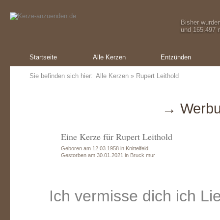
Bisher wurde
und 165.497 m
Startseite
Alle Kerzen
Entzünden
Sie befinden sich hier:
Alle Kerzen
» Rupert Leithold
→ Werbu
Eine Kerze für Rupert Leithold
Geboren am 12.03.1958 in Knittelfeld
Gestorben am 30.01.2021 in Bruck mur
Ich vermisse dich ich Li