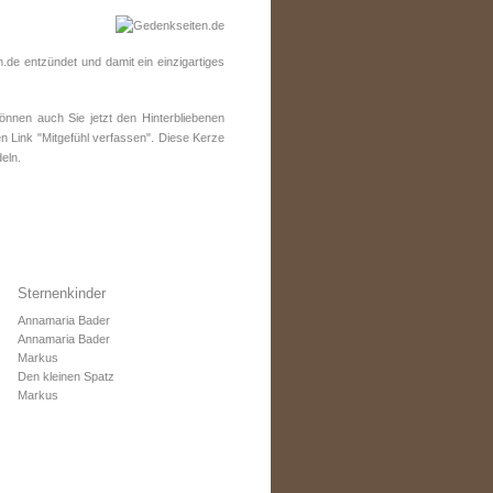
de entzündet und damit ein einzigartiges
nen auch Sie jetzt den Hinterbliebenen
n Link "Mitgefühl verfassen". Diese Kerze
eln.
Sternenkinder
Annamaria Bader
Annamaria Bader
Markus
Den kleinen Spatz
Markus