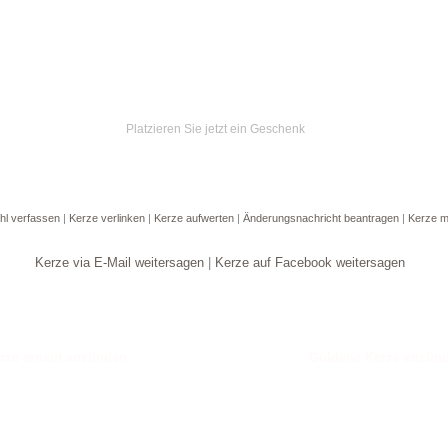
Platzieren Sie jetzt ein Geschenk
hl verfassen
|
Kerze verlinken
|
Kerze aufwerten
|
Änderungsnachricht beantragen
|
Kerze m
Kerze via E-Mail weitersagen
|
Kerze auf Facebook weitersagen
Goldene Kerze anzün