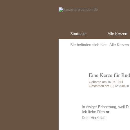
Startseite
Alle Kerzen
Sie befinden sich hier:
Alle Kerzen
Eine Kerze für Ru
Geboren am 16.07.1944
Gestorben am 19.12.2004 in 
In ewiger Erinnerung, weil Du
Ich liebe Dich ❤️
Dein Herzblatt