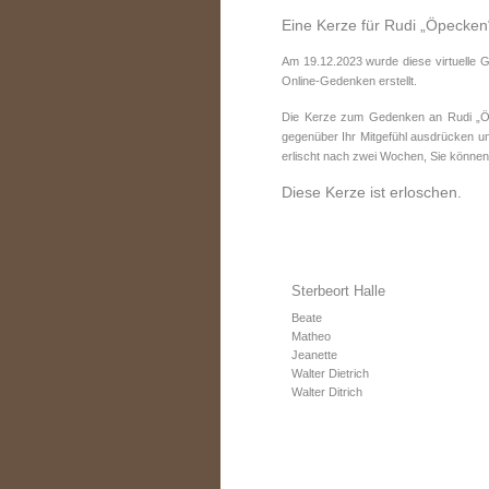
Eine Kerze für Rudi „Öpecken
Am 19.12.2023 wurde diese virtuelle 
Online-Gedenken erstellt.
Die Kerze zum Gedenken an Rudi „Öpe
gegenüber Ihr Mitgefühl ausdrücken un
erlischt nach zwei Wochen, Sie können
Diese Kerze ist erloschen.
Sterbeort Halle
Beate
Matheo
Jeanette
Walter Dietrich
Walter Ditrich