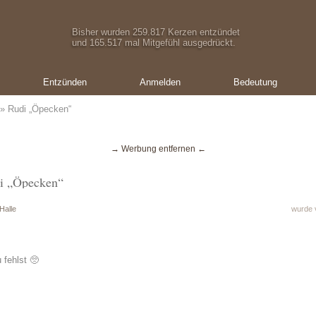
Bisher wurden 259.817 Kerzen entzündet
und 165.517 mal Mitgefühl ausgedrückt.
Entzünden
Anmelden
Bedeutung
» Rudi „Öpecken“
→ Werbung entfernen ←
di „Öpecken“
Halle
wurde 
 fehlst 🥺