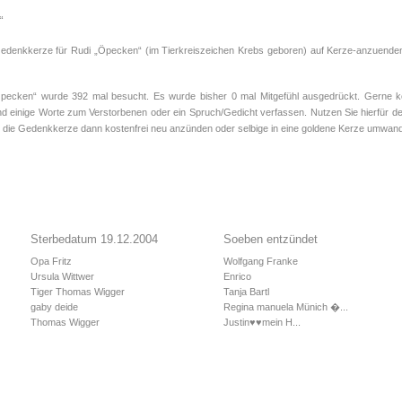
“
Gedenkkerze für Rudi „Öpecken“ (im Tierkreiszeichen
Krebs
geboren) auf Kerze-anzuenden.
cken“ wurde 392 mal besucht. Es wurde bisher 0 mal Mitgefühl ausgedrückt. Gerne kön
d einige Worte zum Verstorbenen oder ein Spruch/Gedicht verfassen. Nutzen Sie hierfür de
 die Gedenkkerze dann kostenfrei neu anzünden oder selbige in eine goldene Kerze umwand
Sterbedatum 19.12.2004
Soeben entzündet
Opa Fritz
Wolfgang Franke
Ursula Wittwer
Enrico
Tiger Thomas Wigger
Tanja Bartl
gaby deide
Regina manuela Münich �...
Thomas Wigger
Justin♥️♥️mein H...