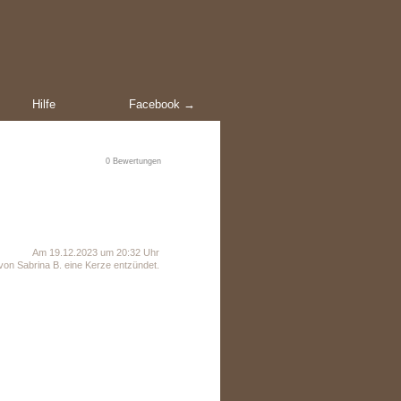
Hilfe
Facebook →
0
Bewertungen
Am 19.12.2023 um 20:32 Uhr
von Sabrina B. eine Kerze entzündet.