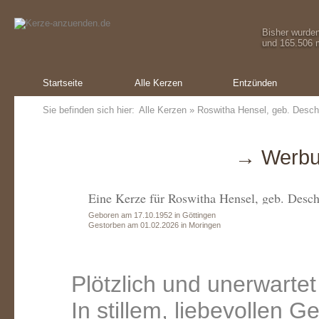
Bisher wurde
und 165.506 m
Startseite
Alle Kerzen
Entzünden
Sie befinden sich hier:
Alle Kerzen
» Roswitha Hensel, geb. Desch
→ Werbu
Eine Kerze für Roswitha Hensel, geb. Desc
Geboren am 17.10.1952 in Göttingen
Gestorben am 01.02.2026 in Moringen
Plötzlich und unerwarte
In stillem, liebevollen 