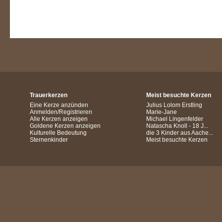
Trauerkerzen
Meist besuchte Kerzen
Eine Kerze anzünden
Julius Lolom Erstling
Anmelden/Registrieren
Marie-Jane
Alle Kerzen anzeigen
Michael Lingenfelder
Goldene Kerzen anzeigen
Natascha Knoll - 18 J...
Kulturelle Bedeutung
die 3 Kinder aus Aache...
Sternenkinder
Meist besuchte Kerzen