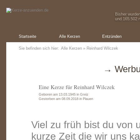
Bisher wurde
und 165.502 m
Startseite
Alle Kerzen
Entzünden
Sie befinden sich hier:
Alle Kerzen
» Reinhard Wilczek
→ Werbu
Eine Kerze für Reinhard Wilczek
Geboren am 13.03.1945 in Greiz
Gestorben am 08.09.2018 in Plauen
Viel zu früh bist du von
kurze Zeit die wir uns 