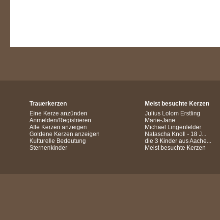
Trauerkerzen
Meist besuchte Kerzen
Eine Kerze anzünden
Julius Lolom Erstling
Anmelden/Registrieren
Marie-Jane
Alle Kerzen anzeigen
Michael Lingenfelder
Goldene Kerzen anzeigen
Natascha Knoll - 18 J...
Kulturelle Bedeutung
die 3 Kinder aus Aache...
Sternenkinder
Meist besuchte Kerzen