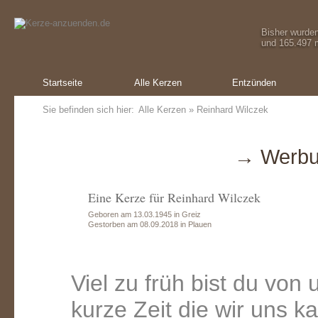
Bisher wurde
und 165.497 m
Startseite
Alle Kerzen
Entzünden
Sie befinden sich hier:
Alle Kerzen
» Reinhard Wilczek
→ Werbu
Eine Kerze für Reinhard Wilczek
Geboren am 13.03.1945 in Greiz
Gestorben am 08.09.2018 in Plauen
Viel zu früh bist du von
kurze Zeit die wir uns 