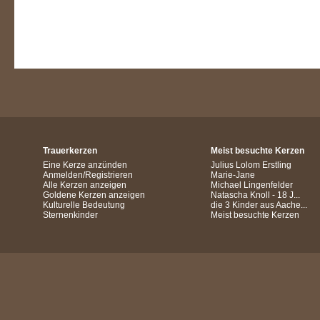
Trauerkerzen
Meist besuchte Kerzen
Eine Kerze anzünden
Julius Lolom Erstling
Anmelden/Registrieren
Marie-Jane
Alle Kerzen anzeigen
Michael Lingenfelder
Goldene Kerzen anzeigen
Natascha Knoll - 18 J...
Kulturelle Bedeutung
die 3 Kinder aus Aache...
Sternenkinder
Meist besuchte Kerzen