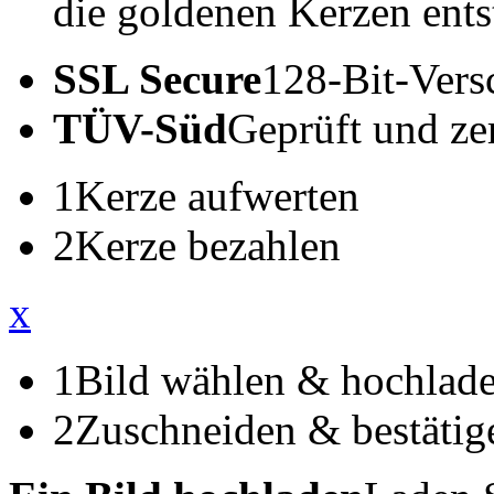
die goldenen Kerzen ents
SSL Secure
128-Bit-Vers
TÜV-Süd
Geprüft und zert
1
Kerze aufwerten
2
Kerze bezahlen
x
1
Bild wählen & hochlad
2
Zuschneiden & bestätig