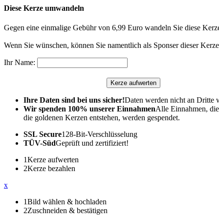
Diese Kerze umwandeln
Gegen eine einmalige Gebühr von 6,99 Euro wandeln Sie diese Kerze
Wenn Sie wünschen, können Sie namentlich als Sponser dieser Kerze 
Ihr Name:
Ihre Daten sind bei uns sicher!
Daten werden nicht an Dritte 
Wir spenden 100% unserer Einnahmen
Alle Einnahmen, die
die goldenen Kerzen entstehen, werden gespendet.
SSL Secure
128-Bit-Verschlüsselung
TÜV-Süd
Geprüft und zertifiziert!
1
Kerze aufwerten
2
Kerze bezahlen
x
1
Bild wählen & hochladen
2
Zuschneiden & bestätigen