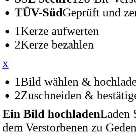
TÜV-Süd
Geprüft und zert
1
Kerze aufwerten
2
Kerze bezahlen
x
1
Bild wählen & hochlad
2
Zuschneiden & bestätig
Ein Bild hochladen
Laden S
dem Verstorbenen zu Geden