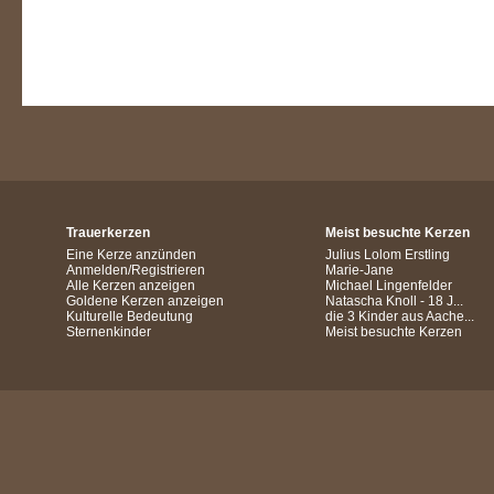
Trauerkerzen
Meist besuchte Kerzen
Eine Kerze anzünden
Julius Lolom Erstling
Anmelden/Registrieren
Marie-Jane
Alle Kerzen anzeigen
Michael Lingenfelder
Goldene Kerzen anzeigen
Natascha Knoll - 18 J...
Kulturelle Bedeutung
die 3 Kinder aus Aache...
Sternenkinder
Meist besuchte Kerzen