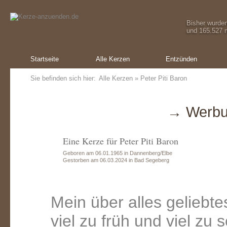
Bisher wurde
und 165.527 m
Startseite
Alle Kerzen
Entzünden
Sie befinden sich hier:
Alle Kerzen
» Peter Piti Baron
→ Werbu
Eine Kerze für Peter Piti Baron
Geboren am 06.01.1965 in Dannenberg/Elbe
Gestorben am 06.03.2024 in Bad Segeberg
Mein über alles geliebte
viel zu früh und viel zu s