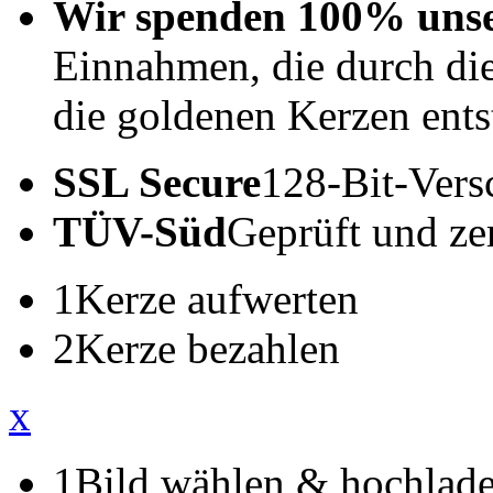
Wir spenden 100% uns
Einnahmen, die durch di
die goldenen Kerzen ents
SSL Secure
128-Bit-Vers
TÜV-Süd
Geprüft und zert
1
Kerze aufwerten
2
Kerze bezahlen
x
1
Bild wählen & hochlad