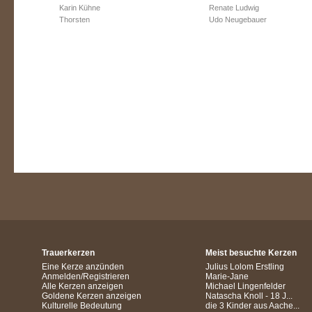
Karin Kühne
Renate Ludwig
Thorsten
Udo Neugebauer
Trauerkerzen
Meist besuchte Kerzen
Eine Kerze anzünden
Julius Lolom Erstling
Anmelden/Registrieren
Marie-Jane
Alle Kerzen anzeigen
Michael Lingenfelder
Goldene Kerzen anzeigen
Natascha Knoll - 18 J...
Kulturelle Bedeutung
die 3 Kinder aus Aache...