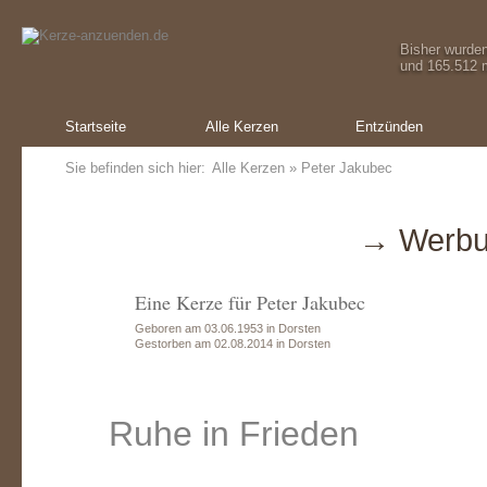
Bisher wurde
und 165.512 m
Startseite
Alle Kerzen
Entzünden
Sie befinden sich hier:
Alle Kerzen
» Peter Jakubec
→ Werbu
Eine Kerze für Peter Jakubec
Geboren am 03.06.1953 in Dorsten
Gestorben am 02.08.2014 in Dorsten
Ruhe in Frieden
Ein Geschenk von:
Ein Geschenk von:
Ein Geschenk von:
Ein Ge