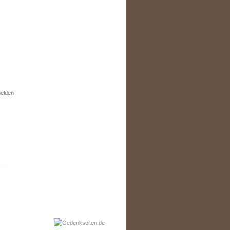
elden
den