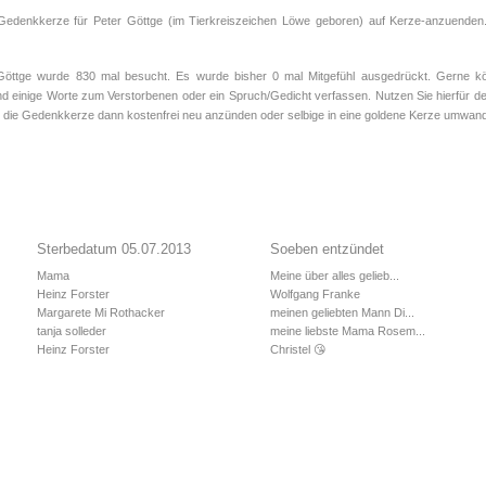
 Gedenkkerze für Peter Göttge (im Tierkreiszeichen
Löwe
geboren) auf Kerze-anzuenden.d
ttge wurde 830 mal besucht. Es wurde bisher 0 mal Mitgefühl ausgedrückt. Gerne kön
d einige Worte zum Verstorbenen oder ein Spruch/Gedicht verfassen. Nutzen Sie hierfür de
 die Gedenkkerze dann kostenfrei neu anzünden oder selbige in eine goldene Kerze umwand
Sterbedatum 05.07.2013
Soeben entzündet
Mama
Meine über alles gelieb...
Heinz Forster
Wolfgang Franke
Margarete Mi Rothacker
meinen geliebten Mann Di...
tanja solleder
meine liebste Mama Rosem...
Heinz Forster
Christel 😘