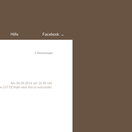
Hilfe
Facebook →
0
Bewertungen
Am 09.09.2014 um 19:45 Uhr
n GITTE Rath eine Kerze entzündet.