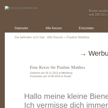
Bisher wurde
und 165.521 m
Startseite
Alle Kerzen
Entzünden
Sie befinden sich hier:
Alle Kerzen
» Pauline Matthes
→ Werbu
Eine Kerze für Pauline Matthes
Geboren am 26.11.2012 in Altenburg
Gestorben am 14.08.2016 in Rositz
Hallo meine kleine Bien
Ich vermisse dich immer