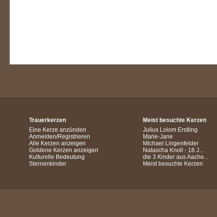
Trauerkerzen
Meist besuchte Kerzen
Eine Kerze anzünden
Julius Lolom Erstling
Anmelden/Registrieren
Marie-Jane
Alle Kerzen anzeigen
Michael Lingenfelder
Goldene Kerzen anzeigen
Natascha Knoll - 18 J...
Kulturelle Bedeutung
die 3 Kinder aus Aache...
Sternenkinder
Meist besuchte Kerzen