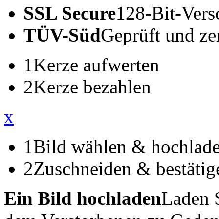
SSL Secure
128-Bit-Vers
TÜV-Süd
Geprüft und zert
1
Kerze aufwerten
2
Kerze bezahlen
x
1
Bild wählen & hochlad
2
Zuschneiden & bestätig
Ein Bild hochladen
Laden S