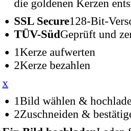
die goldenen Kerzen ents
SSL Secure
128-Bit-Vers
TÜV-Süd
Geprüft und zert
1
Kerze aufwerten
2
Kerze bezahlen
x
1
Bild wählen & hochlad
2
Zuschneiden & bestätig