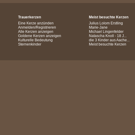
Trauerkerzen
Meist besuchte Kerzen
Eine Kerze anzünden
Julius Lolom Erstling
Anmelden/Registrieren
Marie-Jane
Alle Kerzen anzeigen
Michael Lingenfelder
Goldene Kerzen anzeigen
Natascha Knoll - 18 J...
Kulturelle Bedeutung
die 3 Kinder aus Aache...
Sternenkinder
Meist besuchte Kerzen