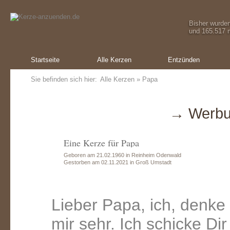
Bisher wurde
und 165.517 m
Startseite
Alle Kerzen
Entzünden
Sie befinden sich hier:
Alle Kerzen
» Papa
→ Werbu
Eine Kerze für Papa
Geboren am 21.02.1960 in Reinheim Odenwald
Gestorben am 02.11.2021 in Groß Umstadt
Lieber Papa, ich, denke 
mir sehr. Ich schicke D