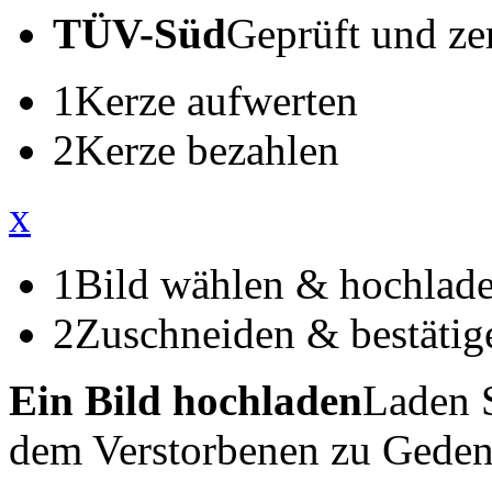
TÜV-Süd
Geprüft und zert
1
Kerze aufwerten
2
Kerze bezahlen
x
1
Bild wählen & hochlad
2
Zuschneiden & bestätig
Ein Bild hochladen
Laden S
dem Verstorbenen zu Geden