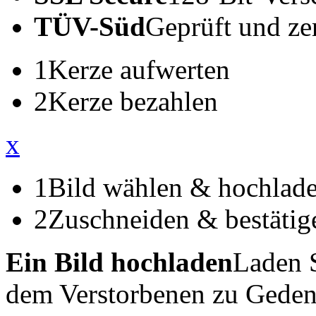
TÜV-Süd
Geprüft und zert
1
Kerze aufwerten
2
Kerze bezahlen
x
1
Bild wählen & hochlad
2
Zuschneiden & bestätig
Ein Bild hochladen
Laden S
dem Verstorbenen zu Geden