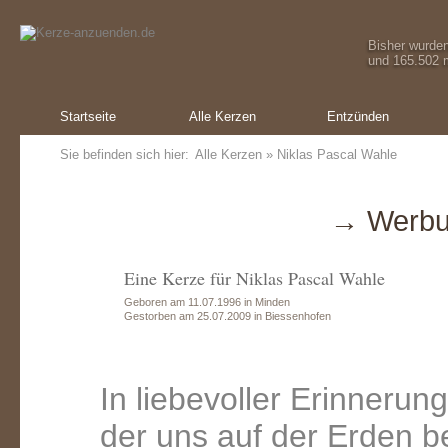
Bisher wurde
und 165.502 m
Startseite
Alle Kerzen
Entzünden
Sie befinden sich hier:
Alle Kerzen
» Niklas Pascal Wahle
→ Werbu
Eine Kerze für Niklas Pascal Wahle
Geboren am 11.07.1996 in Minden
Gestorben am 25.07.2009 in Biessenhofen
In liebevoller Erinnerun
der uns auf der Erden b