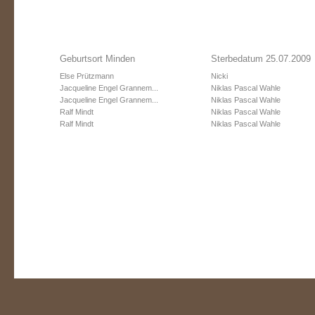
Geburtsort Minden
Sterbedatum 25.07.2009
Else Prützmann
Nicki
Jacqueline Engel Grannem...
Niklas Pascal Wahle
Jacqueline Engel Grannem...
Niklas Pascal Wahle
Ralf Mindt
Niklas Pascal Wahle
Ralf Mindt
Niklas Pascal Wahle