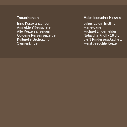
Trauerkerzen
Meist besuchte Kerzen
Eine Kerze anzünden
Julius Lolom Erstling
Anmelden/Registrieren
Marie-Jane
Alle Kerzen anzeigen
Michael Lingenfelder
Goldene Kerzen anzeigen
Natascha Knoll - 18 J...
Kulturelle Bedeutung
die 3 Kinder aus Aache...
Sternenkinder
Meist besuchte Kerzen