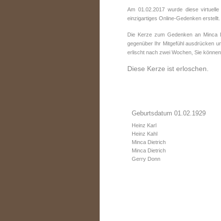
Am 01.02.2017 wurde diese virtuelle
einzigartiges Online-Gedenken erstellt.
Die Kerze zum Gedenken an Minca Die
gegenüber Ihr Mitgefühl ausdrücken un
erlischt nach zwei Wochen, Sie können
Diese Kerze ist erloschen.
Geburtsdatum 01.02.1929
Heinz Karl
Heinz Kahl
Minca Dietrich
Minca Dietrich
Gerry Donn