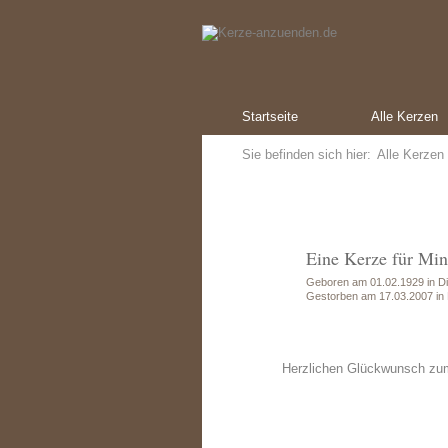
Startseite
Alle Kerzen
Sie befinden sich hier:
Alle Kerzen
Eine Kerze für Min
Geboren am 01.02.1929 in Di
Gestorben am 17.03.2007 in D
Herzlichen Glückwunsch zu