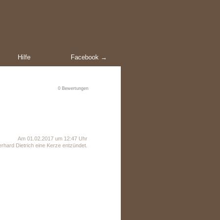
Hilfe
Facebook →
0
Bewertungen
Am 01.02.2017 um 12:47 Uhr
rhard Dietrich eine Kerze entzündet.