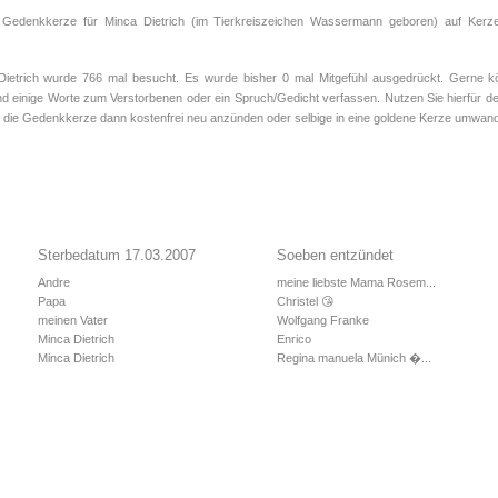
 Gedenkkerze für Minca Dietrich (im Tierkreiszeichen
Wassermann
geboren) auf Kerze
trich wurde 766 mal besucht. Es wurde bisher 0 mal Mitgefühl ausgedrückt. Gerne kön
d einige Worte zum Verstorbenen oder ein Spruch/Gedicht verfassen. Nutzen Sie hierfür de
 die Gedenkkerze dann kostenfrei neu anzünden oder selbige in eine goldene Kerze umwand
Sterbedatum 17.03.2007
Soeben entzündet
Andre
meine liebste Mama Rosem...
Papa
Christel 😘
meinen Vater
Wolfgang Franke
Minca Dietrich
Enrico
Minca Dietrich
Regina manuela Münich �...