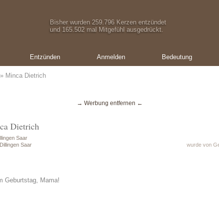
Bisher wurden 259.796 Kerzen entzündet
und 165.502 mal Mitgefühl ausgedrückt.
Entzünden
Anmelden
Bedeutung
» Minca Dietrich
→ Werbung entfernen ←
ca Dietrich
llingen Saar
illingen Saar
wurde von Ge
m Geburtstag, Mama!