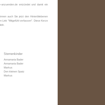
-anzuenden.de entzündet und damit ein
nen auch Sie jetzt den Hinterbliebenen
n Link "Mitgefühl verfassen". Diese Kerze
eln.
Sternenkinder
Annamaria Bader
Annamaria Bader
Markus
Den kleinen Spatz
Markus