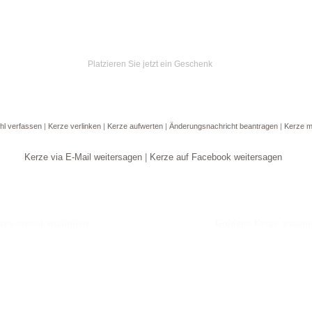
Platzieren Sie jetzt ein Geschenk
hl verfassen
|
Kerze verlinken
|
Kerze aufwerten
|
Änderungsnachricht beantragen
|
Kerze m
Kerze via E-Mail weitersagen
|
Kerze auf Facebook weitersagen
Goldene Kerze anzün