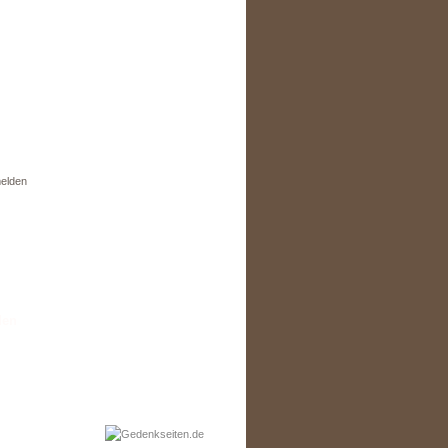
elden
den