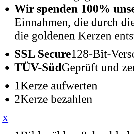
Wir spenden 100% uns
Einnahmen, die durch di
die goldenen Kerzen ents
SSL Secure
128-Bit-Vers
TÜV-Süd
Geprüft und zert
1
Kerze aufwerten
2
Kerze bezahlen
x