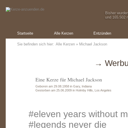
Bisher wurde
und 165.502 m
Startseite
Alle Kerzen
Entzünden
Sie befinden sich hier:
Alle Kerzen
» Michael Jackson
→ Werbu
Eine Kerze für Michael Jackson
Geboren am 29.08.1958 in Gary, Indiana
Gestorben am 25.06.2009 in Holmby Hills, Los Angeles
#eleven years without m
#legends never die