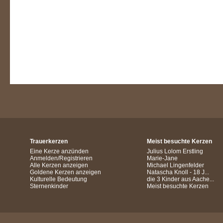
Trauerkerzen
Meist besuchte Kerzen
Eine Kerze anzünden
Julius Lolom Erstling
Anmelden/Registrieren
Marie-Jane
Alle Kerzen anzeigen
Michael Lingenfelder
Goldene Kerzen anzeigen
Natascha Knoll - 18 J...
Kulturelle Bedeutung
die 3 Kinder aus Aache...
Sternenkinder
Meist besuchte Kerzen