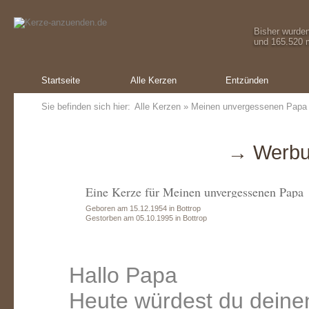
Bisher wurde
und 165.520 m
Startseite
Alle Kerzen
Entzünden
Sie befinden sich hier:
Alle Kerzen
» Meinen unvergessenen Papa
→ Werbu
Eine Kerze für Meinen unvergessenen Papa
Geboren am 15.12.1954 in Bottrop
Gestorben am 05.10.1995 in Bottrop
Hallo Papa
Heute würdest du deinen