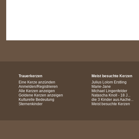
Trauerkerzen
Meist besuchte Kerzen
Eine Kerze anzünden
Julius Lolom Erstling
Anmelden/Registrieren
Marie-Jane
Alle Kerzen anzeigen
Michael Lingenfelder
Goldene Kerzen anzeigen
Natascha Knoll - 18 J...
Kulturelle Bedeutung
die 3 Kinder aus Aache...
Sternenkinder
Meist besuchte Kerzen