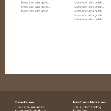
Meine über alles gelieb...
Meine über alles gelieb...
Meine über alles gelieb...
Meine über alles gelieb...
Meine über alles gelieb...
Meine über alles gelieb...
Meine über alles gelieb...
Meine über alles gelieb...
Trauerkerzen
Meist besuchte Kerzen
Eine Kerze anzünden
Julius Lolom Erstling
Anmelden/Registrieren
Marie-Jane