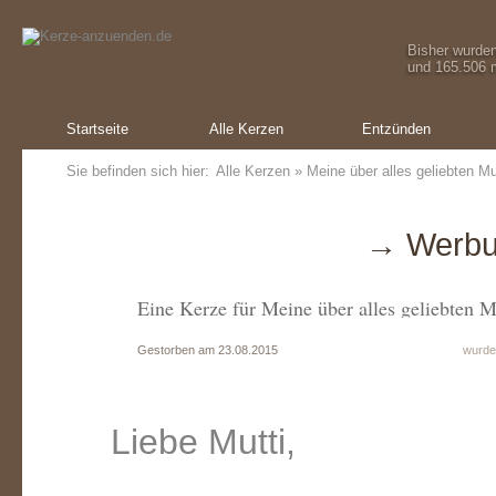
Bisher wurde
und 165.506 m
Startseite
Alle Kerzen
Entzünden
Sie befinden sich hier:
Alle Kerzen
» Meine über alles geliebten Mu
→ Werbu
Eine Kerze für Meine über alles geliebten M
Gestorben am 23.08.2015
wurde
Liebe Mutti,