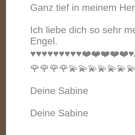
Ganz tief in meinem Herz
Ich liebe dich so sehr mei
Engel.
♥️♥️♥️♥️♥️♥️♥️♥️♥️❤️❤️❤️❤️
🌹🌹🌹🌹💫💫💫💫💫💫💫
Deine Sabine
Deine Sabine