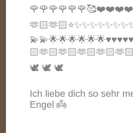
🌹🌹🌹🌹🌹🌹🥰❤️❤️❤️❤️❤
🫶🏻🫶🏻⭐️✨✨✨✨✨✨✨✨⭐
💫💫🌟🌟🌟🌟🌟🌟♥️♥️♥️♥️
🏻🫶🏻🫶🏻🫶🏻🫶🏻🫶🏻
🕊️ 🕊️ 🕊️
Ich liebe dich so sehr mei
Engel 👼