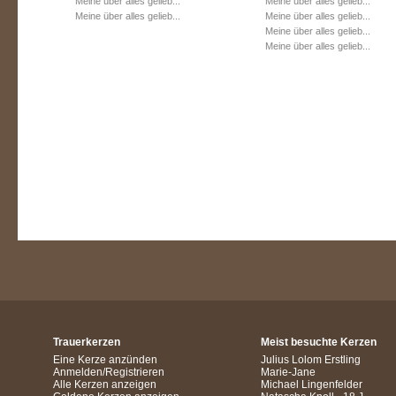
Meine über alles gelieb...
Meine über alles gelieb...
Meine über alles gelieb...
Meine über alles gelieb...
Meine über alles gelieb...
Meine über alles gelieb...
Trauerkerzen
Meist besuchte Kerzen
Eine Kerze anzünden
Julius Lolom Erstling
Anmelden/Registrieren
Marie-Jane
Alle Kerzen anzeigen
Michael Lingenfelder