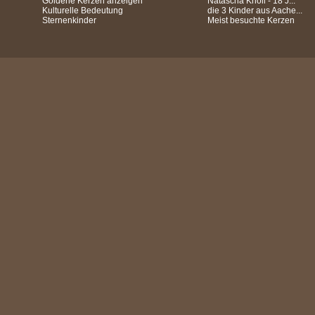
Goldene Kerzen anzeigen
Natascha Knoll - 18 J...
Kulturelle Bedeutung
die 3 Kinder aus Aache...
Sternenkinder
Meist besuchte Kerzen