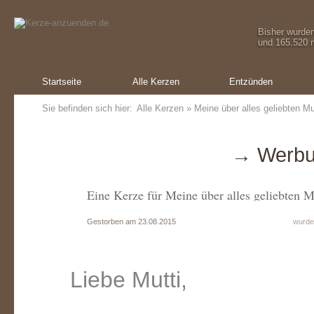
Bisher wurde
und 165.520 m
Startseite
Alle Kerzen
Entzünden
Sie befinden sich hier:
Alle Kerzen
» Meine über alles geliebten Mu
→ Werbu
Eine Kerze für Meine über alles geliebten M
Gestorben am 23.08.2015
wurde
Liebe Mutti,