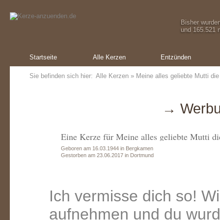
Bisher wurde
und 165.521 m
Startseite
Alle Kerzen
Entzünden
Sie befinden sich hier:
Alle Kerzen
» Meine alles geliebte Mutti di
→ Werbu
Eine Kerze für Meine alles geliebte Mutti di
Geboren am 16.03.1944 in Bergkamen
Gestorben am 23.06.2017 in Dortmund
Ich vermisse dich so! W
aufnehmen und du wurde