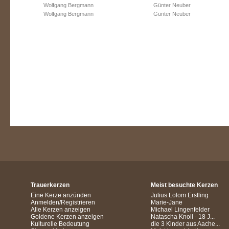
Wolfgang Bergmann
Günter Neuber
Wolfgang Bergmann
Günter Neuber
Trauerkerzen
Meist besuchte Kerzen
Eine Kerze anzünden
Julius Lolom Erstling
Anmelden/Registrieren
Marie-Jane
Alle Kerzen anzeigen
Michael Lingenfelder
Goldene Kerzen anzeigen
Natascha Knoll - 18 J...
Kulturelle Bedeutung
die 3 Kinder aus Aache...